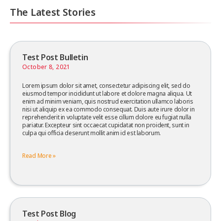
The Latest Stories
Test Post Bulletin
October 8, 2021
Lorem ipsum dolor sit amet, consectetur adipiscing elit, sed do
eiusmod tempor incididunt ut labore et dolore magna aliqua. Ut
enim ad minim veniam, quis nostrud exercitation ullamco laboris
nisi ut aliquip ex ea commodo consequat. Duis aute irure dolor in
reprehenderit in voluptate velit esse cillum dolore eu fugiat nulla
pariatur. Excepteur sint occaecat cupidatat non proident, sunt in
culpa qui officia deserunt mollit anim id est laborum.
Read More »
Test Post Blog