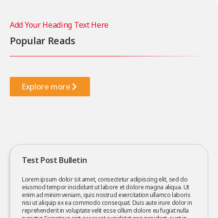
Add Your Heading Text Here
Popular Reads
Explore more
Test Post Bulletin
Lorem ipsum dolor sit amet, consectetur adipiscing elit, sed do
eiusmod tempor incididunt ut labore et dolore magna aliqua. Ut
enim ad minim veniam, quis nostrud exercitation ullamco laboris
nisi ut aliquip ex ea commodo consequat. Duis aute irure dolor in
reprehenderit in voluptate velit esse cillum dolore eu fugiat nulla