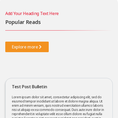
Add Your Heading Text Here
Popular Reads
Explore more
Test Post Bulletin
Lorem ipsum dolor sit amet, consectetur adipiscing elit, sed do
eiusmod tempor incididunt ut labore et dolore magna aliqua. Ut
enim ad minim veniam, quis nostrud exercitation ullamco laboris
nisi ut aliquip ex ea commodo consequat. Duis aute irure dolor in
reprehenderit in voluptate velit esse cillum dolore eu fugiat nulla