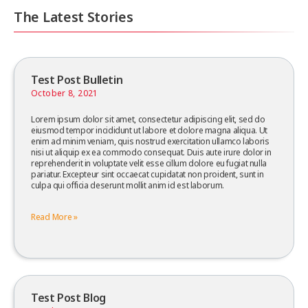
The Latest Stories
Test Post Bulletin
October 8, 2021
Lorem ipsum dolor sit amet, consectetur adipiscing elit, sed do
eiusmod tempor incididunt ut labore et dolore magna aliqua. Ut
enim ad minim veniam, quis nostrud exercitation ullamco laboris
nisi ut aliquip ex ea commodo consequat. Duis aute irure dolor in
reprehenderit in voluptate velit esse cillum dolore eu fugiat nulla
pariatur. Excepteur sint occaecat cupidatat non proident, sunt in
culpa qui officia deserunt mollit anim id est laborum.
Read More »
Test Post Blog